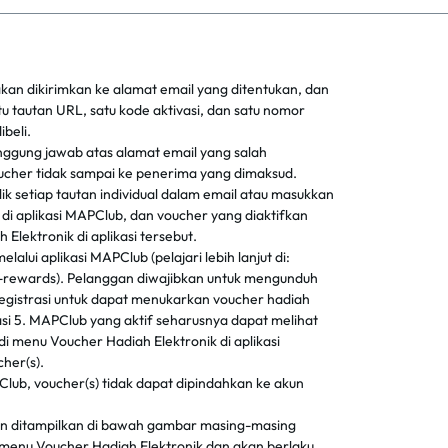
akan dikirimkan ke alamat email yang ditentukan, dan
 tautan URL, satu kode aktivasi, dan satu nomor
beli.
nggung jawab atas alamat email yang salah
cher tidak sampai ke penerima yang dimaksud.
lik setiap tautan individual dalam email atau masukkan
a di aplikasi MAPClub, dan voucher yang diaktifkan
Elektronik di aplikasi tersebut.
alui aplikasi MAPClub (pelajari lebih lanjut di:
rewards). Pelanggan diwajibkan untuk mengunduh
registrasi untuk dapat menukarkan voucher hadiah
asi 5. MAPClub yang aktif seharusnya dapat melihat
i menu Voucher Hadiah Elektronik di aplikasi
her(s).
PClub, voucher(s) tidak dapat dipindahkan ke akun
an ditampilkan di bawah gambar masing-masing
 menu Voucher Hadiah Elektronik dan akan berlaku