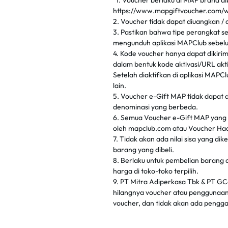
"1. Voucher berlaku di MAP brand di
https://www.mapgiftvoucher.com/
2. Voucher tidak dapat diuangkan /
3. Pastikan bahwa tipe perangkat se
mengunduh aplikasi MAPClub sebel
4. Kode voucher hanya dapat dikiri
dalam bentuk kode aktivasi/URL akti
Setelah diaktifkan di aplikasi MAPC
lain.
5. Voucher e-Gift MAP tidak dapat di
denominasi yang berbeda.
6. Semua Voucher e-Gift MAP yang d
oleh mapclub.com atau Voucher Ha
7. Tidak akan ada nilai sisa yang dike
barang yang dibeli.
8. Berlaku untuk pembelian barang d
harga di toko-toko terpilih.
9. PT Mitra Adiperkasa Tbk & PT GC
hilangnya voucher atau penggunaan
voucher, dan tidak akan ada pengga