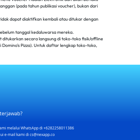
anggan (pada tahun publikasi voucher), bukan dari
idak dapat diaktifkan kembali atau ditukar dengan
sebelum tanggal kedaluwarsa mereka.
ditukarkan secara langsung di toko-toko fisik/offline
i Domino's Pizza). Untuk daftar lengkap toko-toko,
terjawab?
ami melalui WhatsApp di +6282258011386
ui e-mail kami di
cs@nexapp.co