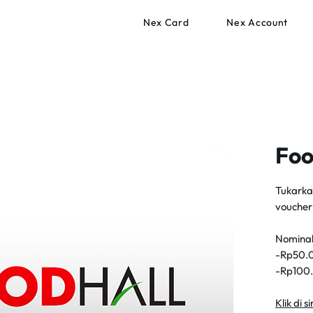
Nex Card
Nex Account
Foo
Tukarkan
voucher
Nominal
-Rp50.0
-Rp100.
Klik di 