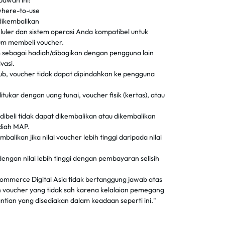
bawah ini:
where-to-use
 dikembalikan
luler dan sistem operasi Anda kompatibel untuk
um membeli voucher.
m sebagai hadiah/dibagikan dengan pengguna lain
vasi.
lub, voucher tidak dapat dipindahkan ke pengguna
tukar dengan uang tunai, voucher fisik (kertas), atau
ibeli tidak dapat dikembalikan atau dikembalikan
diah MAP.
mbalikan jika nilai voucher lebih tinggi daripada nilai
engan nilai lebih tinggi dengan pembayaran selisih
ommerce Digital Asia tidak bertanggung jawab atas
 voucher yang tidak sah karena kelalaian pemegang
ntian yang disediakan dalam keadaan seperti ini."