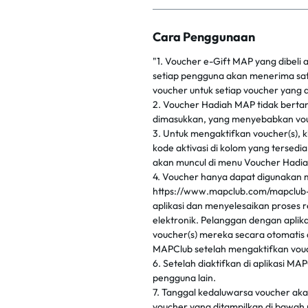
Cara Penggunaan
"1. Voucher e-Gift MAP yang dibeli 
setiap pengguna akan menerima satu
voucher untuk setiap voucher yang di
2. Voucher Hadiah MAP tidak berta
dimasukkan, yang menyebabkan vou
3. Untuk mengaktifkan voucher(s), k
kode aktivasi di kolom yang tersedi
akan muncul di menu Voucher Hadiah 
4. Voucher hanya dapat digunakan mel
https://www.mapclub.com/mapclub-
aplikasi dan menyelesaikan proses 
elektronik. Pelanggan dengan aplik
voucher(s) mereka secara otomatis d
MAPClub setelah mengaktifkan vouc
6. Setelah diaktifkan di aplikasi MA
pengguna lain.
7. Tanggal kedaluwarsa voucher ak
voucher yang ditampilkan di bawah