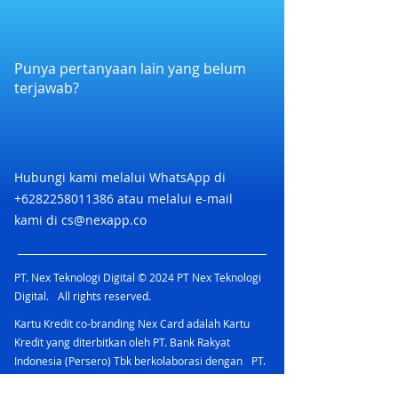
akan dianggap hangus
Star Reflexology menawarkan
area kasir saat pembayaran dilakukan
6. Voucher tidak dapat dikembalikan
layanan terbaik baik untuk individu
4. Apabila voucher diredeem sebelum
atau ditukar dengan uang tunai
maupun keluarga.
tiba di outlet tanpa dilakukan oleh
7. Voucher tidak dapat digabungkan
Punya pertanyaan lain yang belum
kasir, maka voucher dianggap hangus
dengan promo lainnya
terjawab?
Selengkapnya
8. Voucher berlaku untuk semua
di https://www.instagram.com/fivesta
treatment
r_reflexology/
9. Tidak ada pengembalian uang
apabila transaksi di bawah nilai
nominal
Hubungi kami melalui WhatsApp di
10. Pelanggan wajib membayar selisih
+6282258011386
atau melalui e-mail
harga apabila transaksi di atas nilai
kami di
cs@nexapp.co
nominal Voucher
PT. Nex Teknologi Digital © 2024 PT Nex Teknologi
Digital. All rights reserved.
Kartu Kredit co-branding Nex Card adalah Kartu
Kredit yang diterbitkan oleh PT. Bank Rakyat
Indonesia (Persero) Tbk berkolaborasi dengan PT.
Nex Teknologi Digital dan didukung oleh jaringan