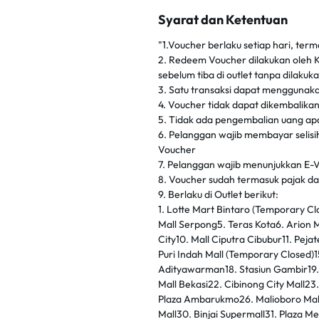
Syarat dan Ketentuan
"1.Voucher berlaku setiap hari, ter
2. Redeem Voucher dilakukan oleh K
sebelum tiba di outlet tanpa dilaku
3. Satu transaksi dapat menggunaka
4. Voucher tidak dapat dikembalikan
5. Tidak ada pengembalian uang apab
6. Pelanggan wajib membayar selisih 
Voucher
7. Pelanggan wajib menunjukkan E-
8. Voucher sudah termasuk pajak d
9. Berlaku di Outlet berikut:
1. Lotte Mart Bintaro (Temporary C
Mall Serpong5. Teras Kota6. Arion 
City10. Mall Ciputra Cibubur11. Pejat
Puri Indah Mall (Temporary Closed)1
Adityawarman18. Stasiun Gambir19.
Mall Bekasi22. Cibinong City Mall23
Plaza Ambarukmo26. Malioboro Mall2
Mall30. Binjai Supermall31. Plaza 