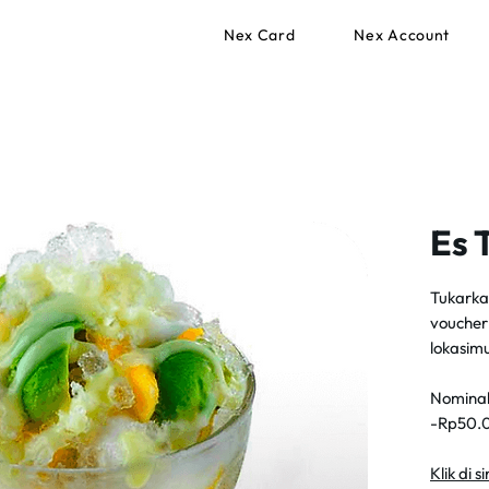
Nex Card
Nex Account
Es 
Tukarkan
voucher 
lokasim
Nominal
-Rp50.0
Klik di 