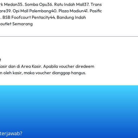
k Medan35. Somba Opu36. Ratu Indah Mall37. Trans
e39. Opi Mall Palembang40. Plaza Madiun41. Pasific
3. BSB Foofcourt Pentacity44. Bandung Indah
h outlet Semarang
t
asir dan di Area Kasir. Apabila voucher diredeem
kan oleh kasir, maka voucher dianggap hangus.
terjawab?