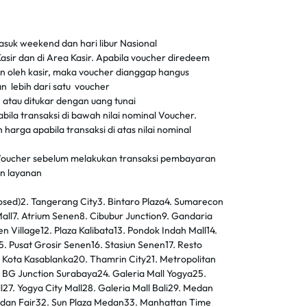
masuk weekend dan hari libur Nasional
asir dan di Area Kasir. Apabila voucher diredeem
kan oleh kasir, maka voucher dianggap hangus
n lebih dari satu voucher
 atau ditukar dengan uang tunai
ila transaksi di bawah nilai nominal Voucher.
harga apabila transaksi di atas nilai nominal
Voucher sebelum melakukan transaksi pembayaran
an layanan
losed)2. Tangerang City3. Bintaro Plaza4. Sumarecon
Mall7. Atrium Senen8. Cibubur Junction9. Gandaria
en Village12. Plaza Kalibata13. Pondok Indah Mall14.
5. Pusat Grosir Senen16. Stasiun Senen17. Resto
 Kota Kasablanka20. Thamrin City21. Metropolitan
. BG Junction Surabaya24. Galeria Mall Yogya25.
7. Yogya City Mall28. Galeria Mall Bali29. Medan
Medan Fair32. Sun Plaza Medan33. Manhattan Time