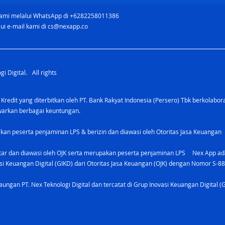
ami melalui WhatsApp di +6282258011386
ui e-mail kami di
cs@nexapp.co
i Digital. All rights
 Kredit yang diterbitkan oleh PT. Bank Rakyat Indonesia (Persero) Tbk berkolabo
awarkan berbagai keuntungan.
kan peserta penjaminan LPS & berizin dan diawasi oleh Otoritas Jasa Keuangan
tar dan diawasi oleh OJK serta merupakan peserta penjaminan LPS Nex App ada
vasi Keuangan Digital (GIKD) dari Otoritas Jasa Keuangan (OJK) dengan Nomor S-8
ungan PT. Nex Teknologi Digital dan tercatat di Grup Inovasi Keuangan Digital (