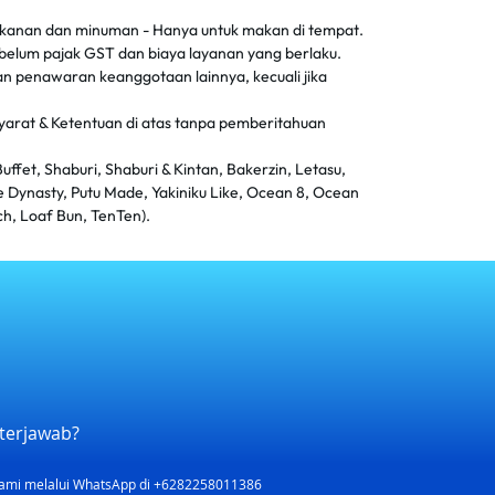
kanan dan minuman - Hanya untuk makan di tempat.
belum pajak GST dan biaya layanan yang berlaku.
n penawaran keanggotaan lainnya, kecuali jika
rat & Ketentuan di atas tanpa pemberitahuan
ffet, Shaburi, Shaburi & Kintan, Bakerzin, Letasu,
e Dynasty, Putu Made, Yakiniku Like, Ocean 8, Ocean
ch, Loaf Bun, TenTen).
terjawab?
ami melalui WhatsApp di +6282258011386