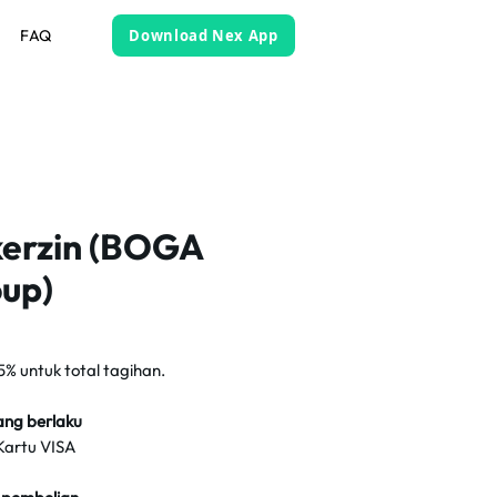
FAQ
Download Nex App
erzin (BOGA
up)
5% untuk total tagihan.
ang berlaku
artu VISA