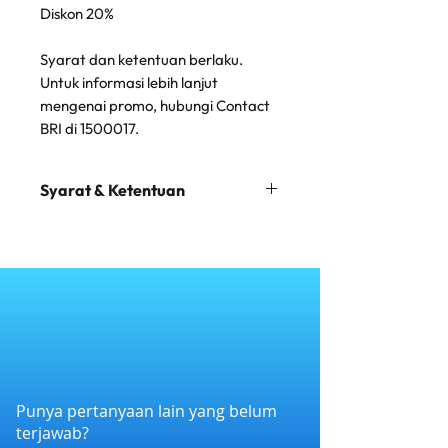
Diskon 20%
Syarat dan ketentuan berlaku.
Untuk informasi lebih lanjut
mengenai promo, hubungi Contact
BRI di 1500017.
Syarat & Ketentuan
Minimal transaksi Rp 400.000
Maksimum diskon Rp 100.000
Tidak berlaku kelipatan
Hanya berlaku untuk menu A la
Carte di outlet 3 Wise Monkeys
Berlaku untuk 1
kartu/user/transaksi/hari
Punya pertanyaan lain yang belum
terjawab?