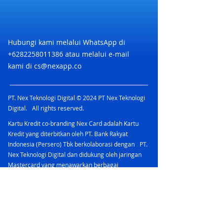
Hubungi kami melalui WhatsApp di
+6282258011386
atau melalui e-mail
kami di
cs@nexapp.co
PT. Nex Teknologi Digital © 2024 PT Nex Teknologi
Digital. All rights reserved.
Kartu Kredit co-branding Nex Card adalah Kartu
Kredit yang diterbitkan oleh PT. Bank Rakyat
Indonesia (Persero) Tbk berkolaborasi dengan PT.
Nex Teknologi Digital dan didukung oleh jaringan
Mastercard yang menawarkan berbagai
keuntungan.
PT Bank Rakyat Indonesia (Persero) Tbk
merupakan peserta penjaminan LPS & berizin dan
diawasi oleh Otoritas Jasa Keuangan