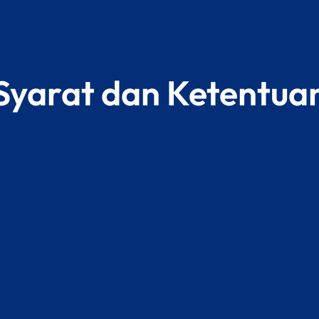
Syarat dan Ketentua