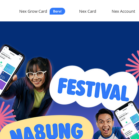
Nex Grow Card
Nex Card
Nex Account