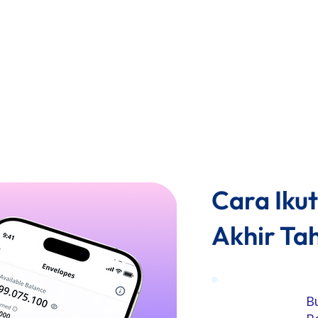
Cara Iku
Akhir Ta
B