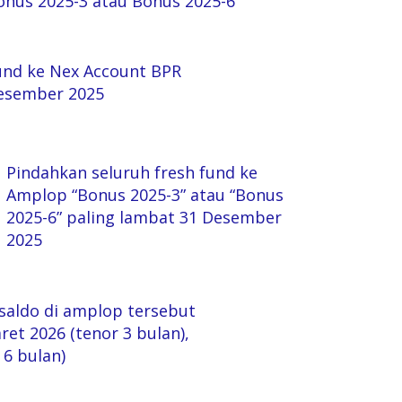
onus 2025-3 atau Bonus 2025-6
fund ke Nex Account BPR
esember 2025
Pindahkan seluruh fresh fund ke
Amplop “Bonus 2025-3” atau “Bonus
2025-6” paling lambat 31 Desember
2025
saldo di amplop tersebut
et 2026 (tenor 3 bulan),
r 6 bulan)