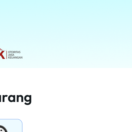
arang