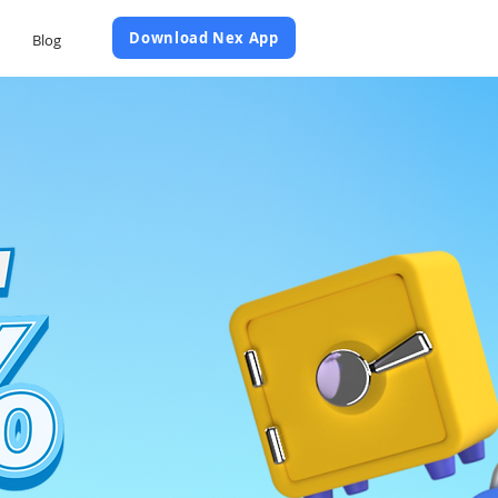
Daftar Sekarang
Download Nex App
Blog