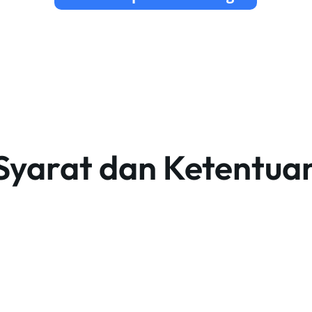
Syarat dan Ketentua