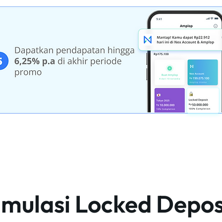
imulasi Locked Depos