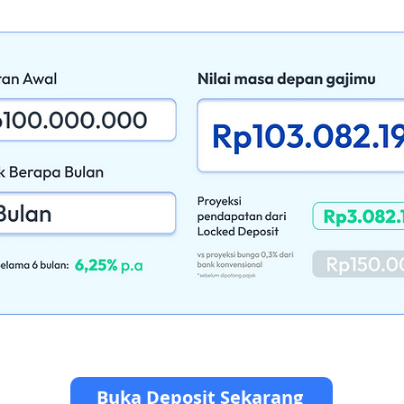
Buka Deposit Sekarang