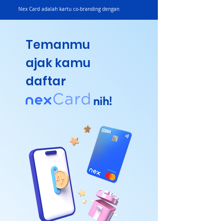
Nex Card adalah kartu co-branding dengan
Temanmu
ajak kamu
daftar
nih!