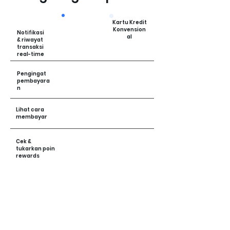
Kartu Kredit
Konvension
Notifikasi
al
& riwayat
transaksi
real-time
Pengingat
pembayara
n
Lihat cara
membayar
Cek &
tukarkan poin
rewards
Blokir kartu
Ajukan
cicilan 0%
(Segera datang!)