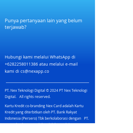
bersama dan bergerak mengikuti
Jumlah pembelian paket Zycle
paket Zycle dengan datang
irama
akan terpotong sesuai nominal
langsung ke salah satu lokasi Zycle
kode kupon kamu
: Kemang / Kuningan / Bali
Punya pertanyaan lain yang belum
Promo berlaku 1 kali untuk 1
terjawab?
pengguna Nex Card pada periode
promo berlangsung
Pihak Nex & Brand dapat
mengubah ketentuan, syarat
sewaktu waktu tanpa
Hubungi kami melalui WhatsApp di
pemberitahuan kepada Nex Card
+6282258011386
atau melalui e-mail
User terlebih dahulu
kami di
cs@nexapp.co
PT. Nex Teknologi Digital © 2024 PT Nex Teknologi
Digital. All rights reserved.
Kartu Kredit co-branding Nex Card adalah Kartu
Kredit yang diterbitkan oleh PT. Bank Rakyat
Indonesia (Persero) Tbk berkolaborasi dengan PT.
Nex Teknologi Digital dan didukung oleh jaringan
Mastercard yang menawarkan berbagai