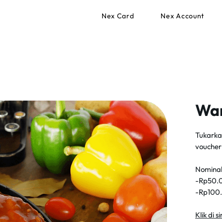
Nex Card
Nex Account
War
Tukarkan
voucher
Nominal
-Rp50.0
-Rp100.
Klik di 