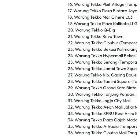
16. Warung Tekko Pluit Village (Tem
17. Warung Tekko Plaza Bintaro Jaya
18. Warung Tekko Mall Cinere Lt.3
19. Warung Tekko Plaza Kalibata Lt
20. Warung Tekko Q-Big
21. Warung Tekko Revo Town
22. Warung Tekko Cibubur (Tempora
23. Warung Tekko Bekasi Kalimalan
24. Warung Tekko Hypermall Bekasi
25. Warung Tekko Serang (Tempora
26. Warung Tekko Jambi Town Squa
27. Warung Tekko Klp. Gading Boul
28. Warung Tekko Tamini Square (T
29. Warung Tekko Grand Kota Binta
30. Warung Tekko Tanjung Pandan, 
31. Warung Tekko Jogja City Mall
32. Warung Tekko Aeon Mall Jakart
33. Warung Tekko SPBU Rest Area KM
34. Warung Tekko Plaza Gajah Mada
35. Warung Tekko Arkadia (Tempora
36. Warung Tekko Ciputra Mall Tan