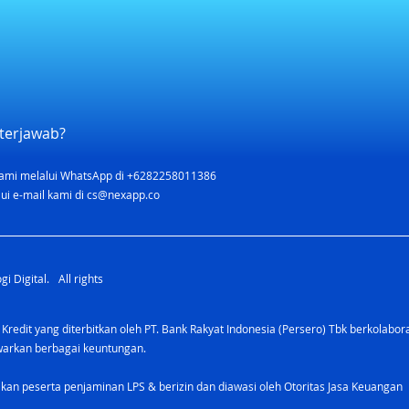
terjawab?
ami melalui WhatsApp di +6282258011386
ui e-mail kami di
cs@nexapp.co
i Digital. All rights
 Kredit yang diterbitkan oleh PT. Bank Rakyat Indonesia (Persero) Tbk berkolabo
awarkan berbagai keuntungan.
kan peserta penjaminan LPS & berizin dan diawasi oleh Otoritas Jasa Keuangan