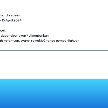
ucher di redeem
 15 April 2024
oduk
ak dapat diuangkan / dikembalikan
ah ketentuan, syarat sewaktu2 tanpa pemberitahuan