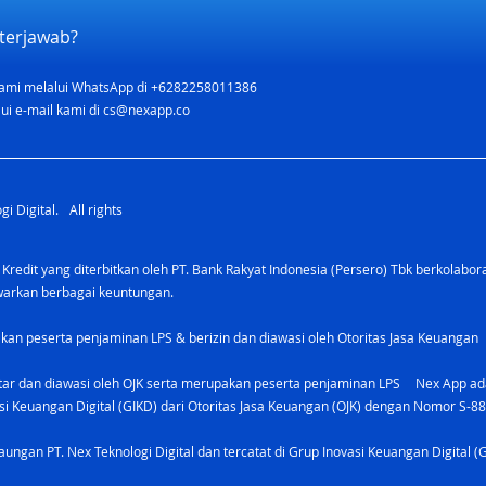
terjawab?
ami melalui WhatsApp di +6282258011386
ui e-mail kami di
cs@nexapp.co
i Digital. All rights
 Kredit yang diterbitkan oleh PT. Bank Rakyat Indonesia (Persero) Tbk berkolabo
awarkan berbagai keuntungan.
kan peserta penjaminan LPS & berizin dan diawasi oleh Otoritas Jasa Keuangan
tar dan diawasi oleh OJK serta merupakan peserta penjaminan LPS Nex App ada
vasi Keuangan Digital (GIKD) dari Otoritas Jasa Keuangan (OJK) dengan Nomor S-8
ungan PT. Nex Teknologi Digital dan tercatat di Grup Inovasi Keuangan Digital (