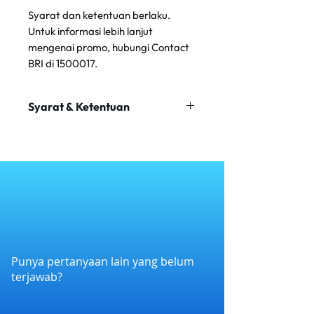
Syarat dan ketentuan berlaku.
Untuk informasi lebih lanjut
mengenai promo, hubungi Contact
BRI di 1500017.
Syarat & Ketentuan
Minimal transaksi Rp 100.000
Maksimum diskon Rp 50.000
Tidak belraku kelipatan
Hanya berlaku untuk Outlet
Sipeasy
Punya pertanyaan lain yang belum
terjawab?