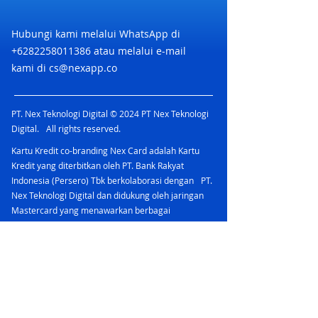
Hubungi kami melalui WhatsApp di
+6282258011386
atau melalui e-mail
kami di
cs@nexapp.co
PT. Nex Teknologi Digital © 2024 PT Nex Teknologi
Digital. All rights reserved.
Kartu Kredit co-branding Nex Card adalah Kartu
Kredit yang diterbitkan oleh PT. Bank Rakyat
Indonesia (Persero) Tbk berkolaborasi dengan PT.
Nex Teknologi Digital dan didukung oleh jaringan
Mastercard yang menawarkan berbagai
keuntungan.
PT Bank Rakyat Indonesia (Persero) Tbk
merupakan peserta penjaminan LPS & berizin dan
diawasi oleh Otoritas Jasa Keuangan
Nex Account bermitra dengan bank yang terdaftar