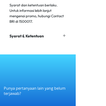
Syarat dan ketentuan berlaku.
Untuk informasi lebih lanjut
mengenai promo, hubungi Contact
BRI di 1500017.
Syarat & Ketentuan
Minimum transaksi Rp 100.000
Maksimum transaksi Rp 300.000
Promo tidak dapat digabungkan
dengan promo lain.
Punya pertanyaan lain yang belum
terjawab?