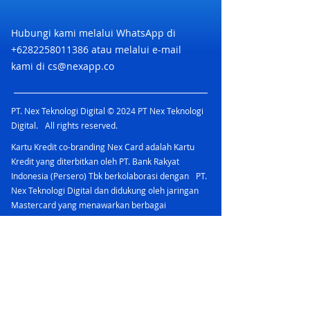
Hubungi kami melalui WhatsApp di
+6282258011386
atau melalui e-mail
kami di
cs@nexapp.co
PT. Nex Teknologi Digital © 2024 PT Nex Teknologi
Digital. All rights reserved.
Kartu Kredit co-branding Nex Card adalah Kartu
Kredit yang diterbitkan oleh PT. Bank Rakyat
Indonesia (Persero) Tbk berkolaborasi dengan PT.
Nex Teknologi Digital dan didukung oleh jaringan
Mastercard yang menawarkan berbagai
keuntungan.
PT Bank Rakyat Indonesia (Persero) Tbk
merupakan peserta penjaminan LPS & berizin dan
diawasi oleh Otoritas Jasa Keuangan
Nex Account bermitra dengan bank yang terdaftar