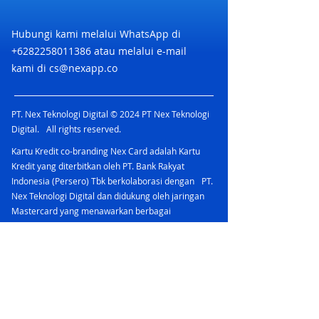
Hubungi kami melalui WhatsApp di
+6282258011386
atau melalui e-mail
kami di
cs@nexapp.co
PT. Nex Teknologi Digital © 2024 PT Nex Teknologi
Digital. All rights reserved.
Kartu Kredit co-branding Nex Card adalah Kartu
Kredit yang diterbitkan oleh PT. Bank Rakyat
Indonesia (Persero) Tbk berkolaborasi dengan PT.
Nex Teknologi Digital dan didukung oleh jaringan
Mastercard yang menawarkan berbagai
keuntungan.
PT Bank Rakyat Indonesia (Persero) Tbk
merupakan peserta penjaminan LPS & berizin dan
diawasi oleh Otoritas Jasa Keuangan
Nex Account bermitra dengan bank yang terdaftar