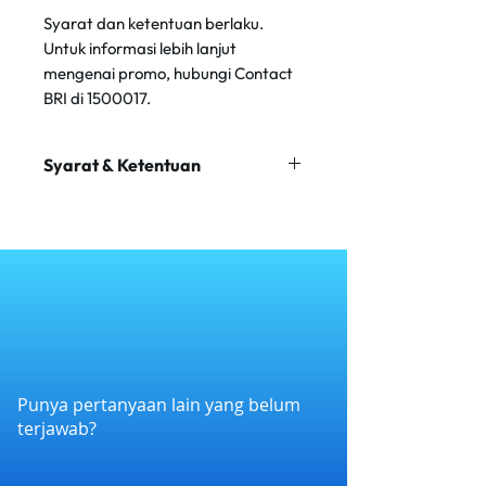
Syarat dan ketentuan berlaku.
Untuk informasi lebih lanjut
mengenai promo, hubungi Contact
BRI di 1500017.
Syarat & Ketentuan
Minimum transaksi Rp 200.000
Maksimum transaksi Rp 1.000.000
Promo tidak dapat digabungkan
dengan promo lain.
Punya pertanyaan lain yang belum
terjawab?