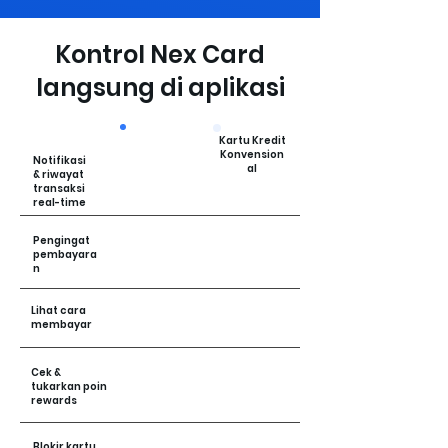
Kontrol Nex Card
langsung di aplikasi
Kartu Kredit
Konvension
Notifikasi
al
& riwayat
transaksi
real-time
Pengingat
pembayara
n
Lihat cara
membayar
Cek &
tukarkan poin
rewards
Blokir kartu