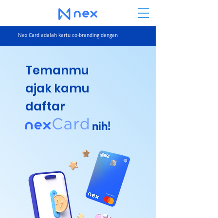
Nex Card adalah kartu co-branding dengan
Temanmu
ajak kamu
daftar
nih!