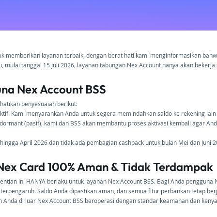
ntuk memberikan layanan terbaik, dengan berat hati kami menginformasikan bah
u, mulai tanggal 15 Juli 2026, layanan tabungan Nex Account hanya akan bekerj
una Nex Account BSS
rhatikan penyesuaian berikut:
ap aktif. Kami menyarankan Anda untuk segera memindahkan saldo ke rekening lain 
s dormant (pasif), kami dan BSS akan membantu proses aktivasi kembali agar A
hingga April 2026 dan tidak ada pembagian cashback untuk bulan Mei dan Juni 2
 Nex Card 100% Aman & Tidak Terdampak
hentian ini HANYA berlaku untuk layanan Nex Account BSS. Bagi Anda pengguna 
 terpengaruh. Saldo Anda dipastikan aman, dan semua fitur perbankan tetap berj
n Anda di luar Nex Account BSS beroperasi dengan standar keamanan dan keny