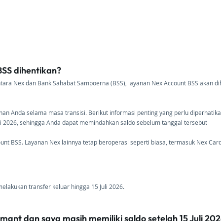
SS dihentikan?
ra Nex dan Bank Sahabat Sampoerna (BSS), layanan Nex Account BSS akan dihent
Anda selama masa transisi. Berikut informasi penting yang perlu diperhatikan
 Juli 2026, sehingga Anda dapat memindahkan saldo sebelum tanggal tersebut
t BSS. Layanan Nex lainnya tetap beroperasi seperti biasa, termasuk Nex Car
lakukan transfer keluar hingga 15 Juli 2026.
ant dan saya masih memiliki saldo setelah 15 Juli 20