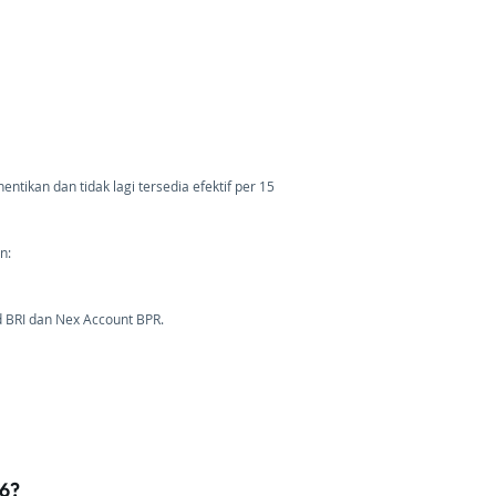
ikan dan tidak lagi tersedia efektif per 15
:​
d BRI dan Nex Account BPR.
26?