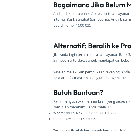
Bagaimana Jika Belum M
Anda tidak perlu panik. Apabila setelah layanan
Internal Bank Sahabat Sampoerna. Anda bisa 
BSS di nomor 1500 035.
Alternatif: Beralih ke 
Jika Anda ingin terus menikmati layanan Ban
Sampoerna terdekat untuk mendapatkan beberap
Setelah melakukan pembukaan rekening, Anda d
Pelajari informasi lebih lengkap mengenai ke
Butuh Bantuan?
Kami mengucapkan terima kasih yang sebesar-b
kami siap membantu Anda melalui:
WhatsApp CS Nex: +62 822 5801 1386
Call Center BSS: 1500 035
Terima kasih telah bertumbuh bersama Nex!