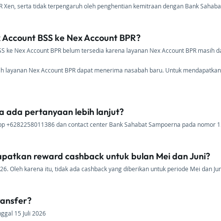
BPR Xen, serta tidak terpengaruh oleh penghentian kemitraan dengan Bank Sahab
x Account BSS ke Nex Account BPR?
 BSS ke Nex Account BPR belum tersedia karena layanan Nex Account BPR masih
lah layanan Nex Account BPR dapat menerima nasabah baru. Untuk mendapatkan 
ka ada pertanyaan lebih lanjut?
p +6282258011386 dan contact center Bank Sahabat Sampoerna pada nomor 1
atkan reward cashback untuk bulan Mei dan Juni?
6. Oleh karena itu, tidak ada cashback yang diberikan untuk periode Mei dan Jun
ransfer?
ggal 15 Juli 2026