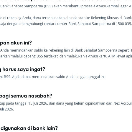
n Bank Sahabat Sampoerna (BSS) akan membantu proses aktivasi kembali agar An
ldo di rekening Anda, dana tersebut akan dipindahkan ke Rekening Khusus di Ban
 saja dengan menghubungi contact center Bank Sahabat Sampoerna di 1500 035.
pan akun ini?
 Anda memindahkan saldo ke rekening lain di Bank Sahabat Sampoerna seperti
tarkan melalui cabang BSS terdekat, dan melakukan aktivasi kartu ATM lewat ap
 harus saya ingat?
nt BSS. Anda dapat memindahkan saldo Anda hingga tanggal ini.
 bagi semua nasabah?
tup pada tanggal 15 Juli 2026, dan dana yang belum dipindahkan dari Nex Accou
uli 2026.
digunakan di bank lain?