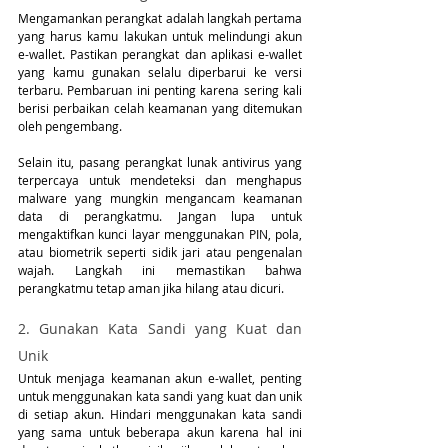
Mengamankan perangkat adalah langkah pertama 
yang harus kamu lakukan untuk melindungi akun 
e-wallet. Pastikan perangkat dan aplikasi e-wallet 
yang kamu gunakan selalu diperbarui ke versi 
terbaru. Pembaruan ini penting karena sering kali 
berisi perbaikan celah keamanan yang ditemukan 
oleh pengembang. 
Selain itu, pasang perangkat lunak antivirus yang 
terpercaya untuk mendeteksi dan menghapus 
malware yang mungkin mengancam keamanan 
data di perangkatmu. Jangan lupa untuk 
mengaktifkan kunci layar menggunakan PIN, pola, 
atau biometrik seperti sidik jari atau pengenalan 
wajah. Langkah ini memastikan bahwa 
perangkatmu tetap aman jika hilang atau dicuri.
2. Gunakan Kata Sandi yang Kuat dan 
Unik
Untuk menjaga keamanan akun e-wallet, penting 
untuk menggunakan kata sandi yang kuat dan unik 
di setiap akun. Hindari menggunakan kata sandi 
yang sama untuk beberapa akun karena hal ini 