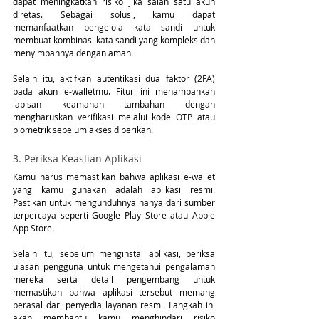
dapat meningkatkan risiko jika salah satu akun 
diretas. Sebagai solusi, kamu dapat 
memanfaatkan pengelola kata sandi untuk 
membuat kombinasi kata sandi yang kompleks dan 
menyimpannya dengan aman. 
Selain itu, aktifkan autentikasi dua faktor (2FA) 
pada akun e-walletmu. Fitur ini menambahkan 
lapisan keamanan tambahan dengan 
mengharuskan verifikasi melalui kode OTP atau 
biometrik sebelum akses diberikan.
3. Periksa Keaslian Aplikasi
Kamu harus memastikan bahwa aplikasi e-wallet 
yang kamu gunakan adalah aplikasi resmi. 
Pastikan untuk mengunduhnya hanya dari sumber 
terpercaya seperti Google Play Store atau Apple 
App Store. 
Selain itu, sebelum menginstal aplikasi, periksa 
ulasan pengguna untuk mengetahui pengalaman 
mereka serta detail pengembang untuk 
memastikan bahwa aplikasi tersebut memang 
berasal dari penyedia layanan resmi. Langkah ini 
akan membantu kamu menghindari risiko 