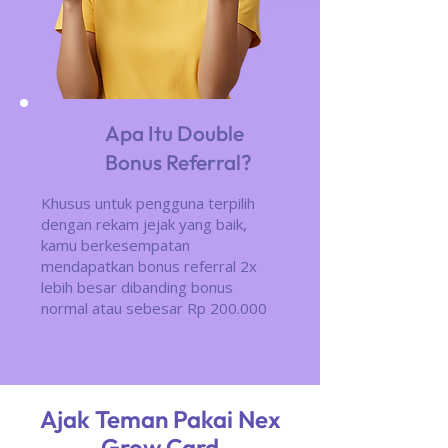
Apa Itu Double
Bonus Referral?
Khusus untuk pengguna terpilih
dengan rekam jejak yang baik,
kamu berkesempatan
mendapatkan bonus referral 2x
lebih besar dibanding bonus
normal atau sebesar Rp 200.000
Ajak Teman Pakai Nex
Grow Card