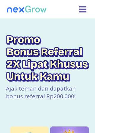
Ajak teman dan dapatkan
bonus referral Rp200.000!