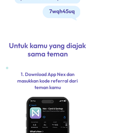
Untuk kamu yang diajak
sama teman
1. Download App Nex dan
masukkan kode referral dari
teman kamu