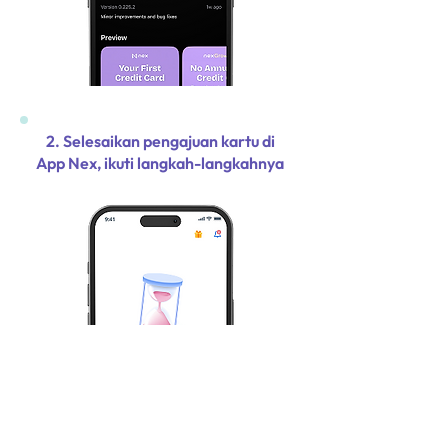
2. Selesaikan pengajuan kartu di
App Nex, ikuti langkah-langkahnya