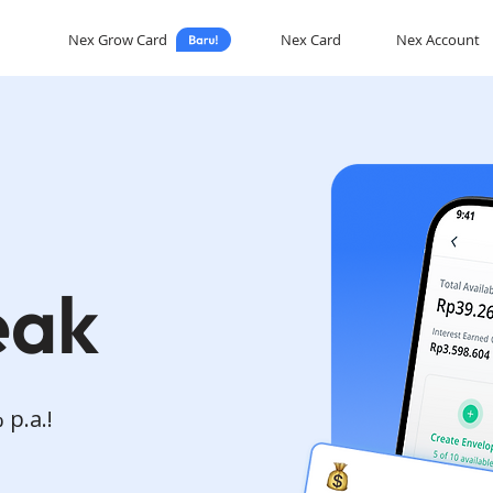
Nex Grow Card
Nex Card
Nex Account
eak
 p.a.!