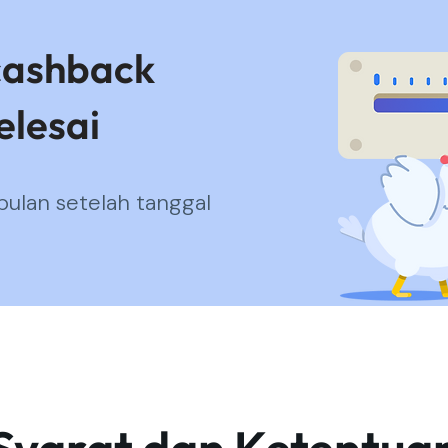
cashback
elesai
ulan setelah tanggal