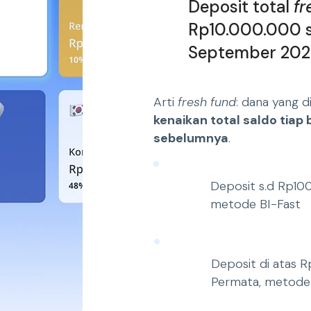
Deposit total
fr
Rp10.000.000 se
September 20
Arti
fresh fund
: dana yang d
kenaikan total saldo tiap
sebelumnya
.
Deposit s.d Rp100j
metode BI-Fast
Deposit di atas Rp
Permata, metode