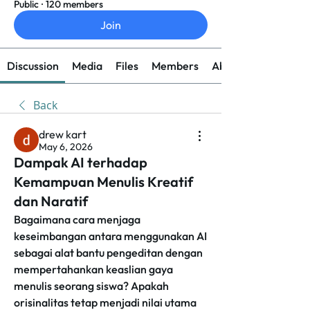
Public
·
120 members
Join
Discussion
Media
Files
Members
About
Back
drew kart
May 6, 2026
Dampak AI terhadap
Kemampuan Menulis Kreatif
dan Naratif
Bagaimana cara menjaga 
keseimbangan antara menggunakan AI 
sebagai alat bantu pengeditan dengan 
mempertahankan keaslian gaya 
menulis seorang siswa? Apakah 
orisinalitas tetap menjadi nilai utama 