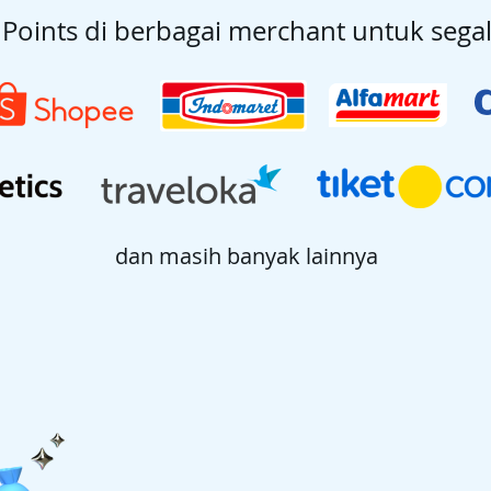
 Points di berbagai merchant untuk se
dan masih banyak lainnya