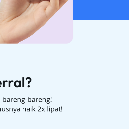
rral?
 bareng-bareng!
snya naik 2x lipat!