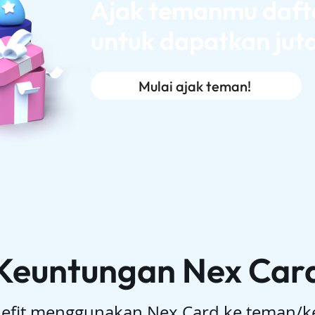
Ajak temanmu daft
untuk dapatkan jut
Mulai ajak teman!
Keuntungan Nex Car
nefit menggunakan Nex Card ke teman/k