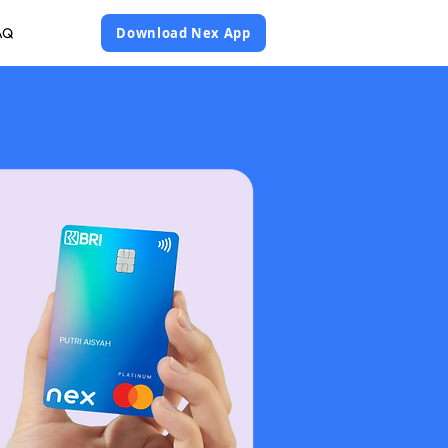
AQ
Download Nex App