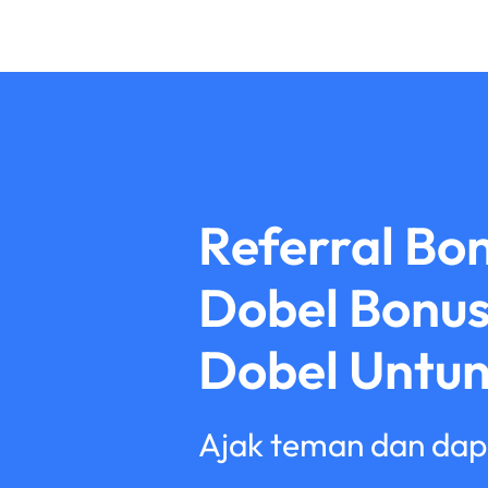
Referral Bon
Dobel Bonus
Dobel Untu
Ajak teman dan dapa