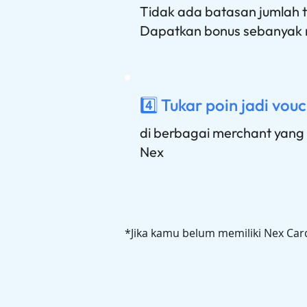
Tidak ada batasan jumlah 
Dapatkan bonus sebanyak
4️⃣ Tukar poin jadi vouc
di berbagai merchant yang
Nex
*Jika kamu belum memiliki Nex Card