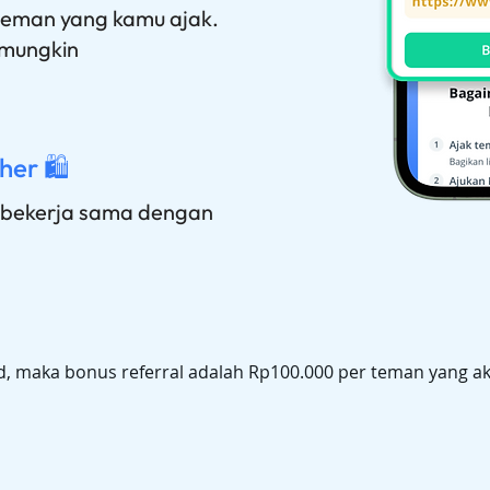
teman yang kamu ajak.
 mungkin
her 🛍️
 bekerja sama dengan
, maka bonus referral adalah Rp100.000 per teman yang akt