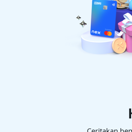
Ceritakan be