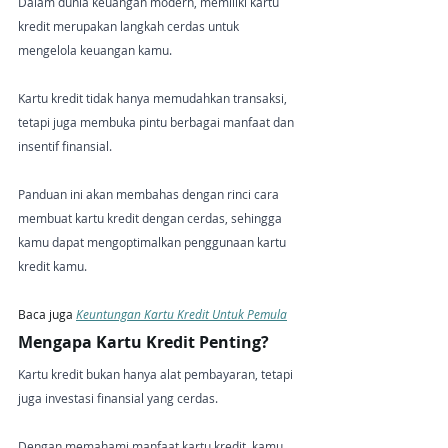
Dalam dunia keuangan modern, memiliki kartu 
kredit merupakan langkah cerdas untuk 
mengelola keuangan kamu. 
Kartu kredit tidak hanya memudahkan transaksi, 
tetapi juga membuka pintu berbagai manfaat dan 
insentif finansial. 
Panduan ini akan membahas dengan rinci cara 
membuat kartu kredit dengan cerdas, sehingga 
kamu dapat mengoptimalkan penggunaan kartu 
kredit kamu.
Baca juga 
Keuntungan Kartu Kredit Untuk Pemula
Mengapa Kartu Kredit Penting?
Kartu kredit bukan hanya alat pembayaran, tetapi 
juga investasi finansial yang cerdas. 
Dengan memahami manfaat kartu kredit, kamu 