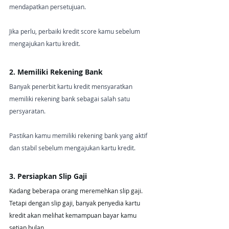
mendapatkan persetujuan. 
Jika perlu, perbaiki kredit score kamu sebelum 
mengajukan kartu kredit.
2. Memiliki Rekening Bank
Banyak penerbit kartu kredit mensyaratkan 
memiliki rekening bank sebagai salah satu 
persyaratan. 
Pastikan kamu memiliki rekening bank yang aktif 
dan stabil sebelum mengajukan kartu kredit.
3. Persiapkan Slip Gaji
Kadang beberapa orang meremehkan slip gaji. 
Tetapi dengan slip gaji, banyak penyedia kartu 
kredit akan melihat kemampuan bayar kamu 
setiap bulan. 