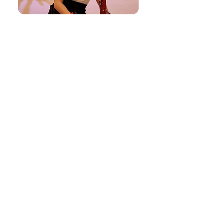
Ferdinand
Nex Card itu 1- stop-payment option saya
untuk transaksi online & offline. Pokoknya,
Nex Card produk yang bagus banget deh!