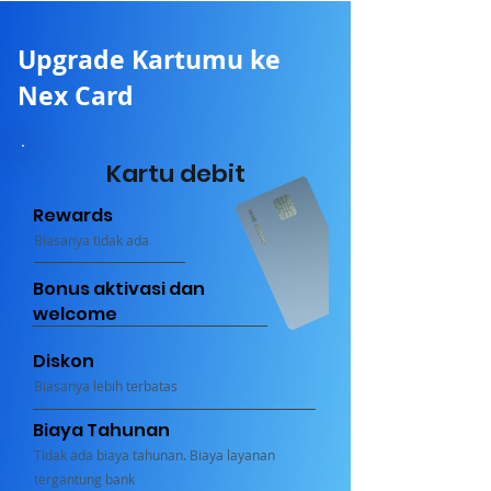
Upgrade Kartumu ke
Nex Card
Kartu debit
Rewards
Biasanya tidak ada
Bonus aktivasi
dan
welcome
Diskon
Biasanya lebih terbatas
Biaya Tahunan
Tidak ada biaya tahunan. Biaya layanan
tergantung bank