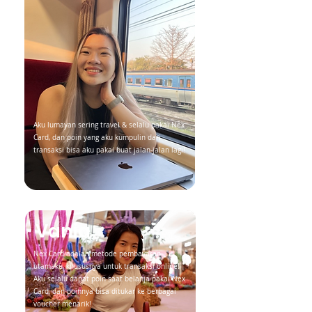
Aku lumayan sering travel & selalu pakai Nex
Card, dan poin yang aku kumpulin dari
transaksi bisa aku pakai buat jalan-jalan lagi!
Vania
Nex Card adalah metode pembayaran
utamaku, khususnya untuk transaksi online!
Aku selalu dapat poin saat belanja pakai Nex
Card, dan poinnya bisa ditukar ke berbagai
voucher menarik!