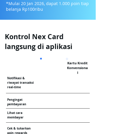
*Mulai 20 Jan 2026, dapat 1.000 poin tiap
belanja Rp100ribu
Kontrol Nex Card
langsung di aplikasi
Kartu Kredit
Konvensiona
l
Notifikasi &
riwayat transaksi
real-time
Pengingat
pembayaran
Lihat cara
membayar
Cek & tukarkan
poin rewards